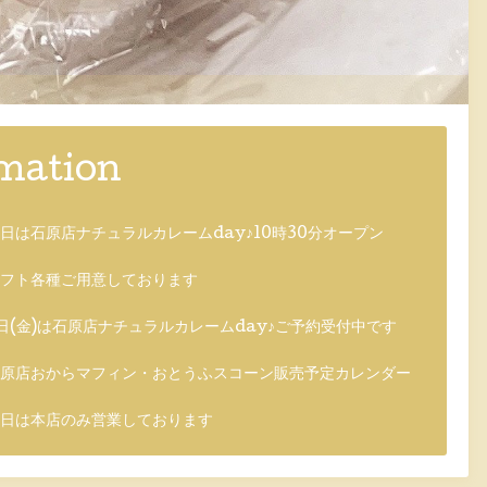
mation
日は石原店ナチュラルカレームday♪10時30分オープン
フト各種ご用意しております
日(金)は石原店ナチュラルカレームday♪ご予約受付中です
原店おからマフィン・おとうふスコーン販売予定カレンダー
日は本店のみ営業しております