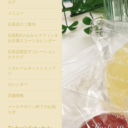
ログ
メニュー
石原店のご案内
石原8月のおからマフィン＆
お豆腐スコーンカレンダー
石原店限定デコレーション
カタログ
☆カレームネットショップ
☆
カレンダー
店舗情報
メールマガジン終了のお知
らせ