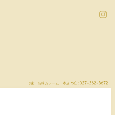
（株）高崎カレーム 本店
tel :
027-362-8672