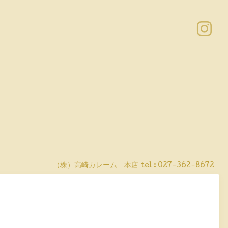
（株）高崎カレーム 本店
tel :
027-362-8672