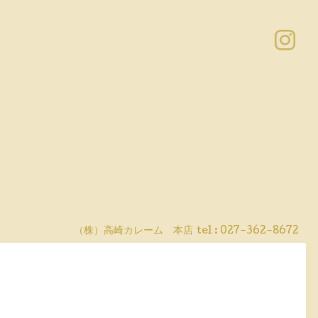
（株）高崎カレーム 本店
tel :
027-362-8672