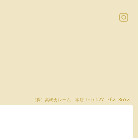
（株）高崎カレーム 本店
tel :
027-362-8672