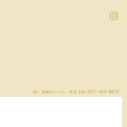
（株）高崎カレーム 本店
tel :
027-362-8672