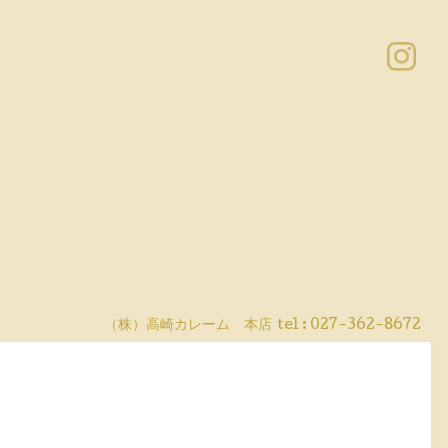
（株）高崎カレーム 本店
tel :
027-362-8672