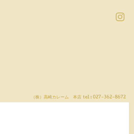
（株）高崎カレーム 本店
tel :
027-362-8672