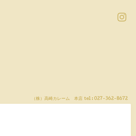
（株）高崎カレーム 本店
tel :
027-362-8672