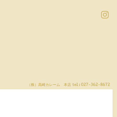
（株）高崎カレーム 本店
tel :
027-362-8672