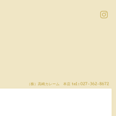
（株）高崎カレーム 本店
tel :
027-362-8672