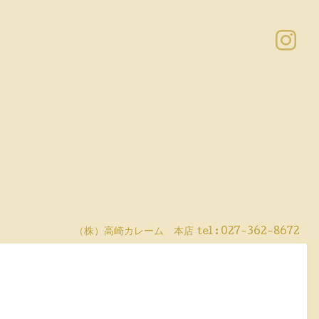
（株）高崎カレーム 本店
tel :
027-362-8672