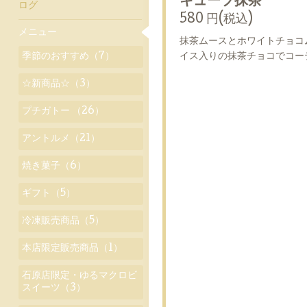
キューブ抹茶
ログ
580 円(税込)
メニュー
抹茶ムースとホワイトチョコ
季節のおすすめ（7）
イス入りの抹茶チョコでコー
☆新商品☆（3）
プチガトー （26）
アントルメ（21）
焼き菓子（6）
ギフト（5）
冷凍販売商品（5）
本店限定販売商品（1）
石原店限定・ゆるマクロビ
スイーツ（3）