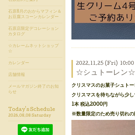
石原店のご案内
石原8月のおからマフィン＆
お豆腐スコーンカレンダー
石原店限定デコレーション
カタログ
☆カレームネットショップ
☆
カレンダー
2022.11.25 (Fri) 10:00
☆シュトーレン
店舗情報
クリスマスのお菓子シュトー
メールマガジン終了のお知
らせ
クリスマスを待ちながら少し
1本 税込2000円
Today's Schedule
※数量限定のため売り切れの
2026.08.08 Saturday