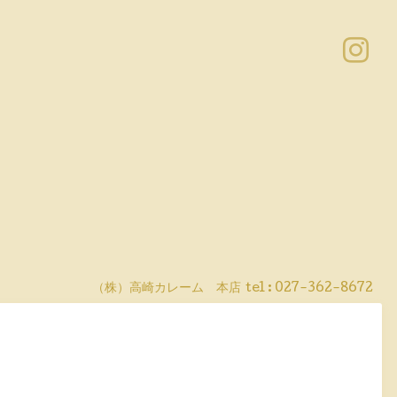
（株）高崎カレーム 本店
tel :
027-362-8672