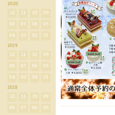
2020
12
11
10
09
08
07
06
05
04
03
02
01
2019
12
11
10
09
08
07
06
05
04
03
02
01
2018
12
11
10
09
08
07
06
05