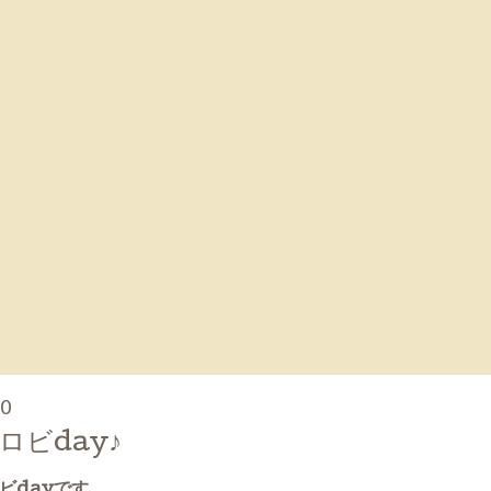
00
ロビday♪
ビdayです。