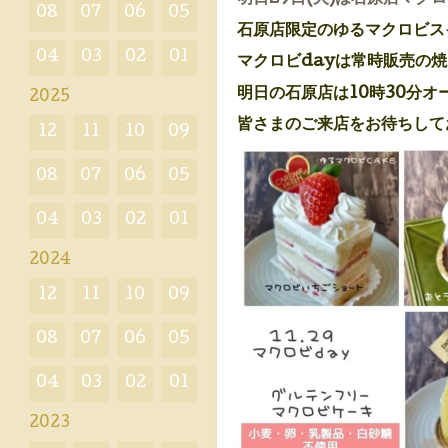
08
07
06
05
石原店限定のゆるマクロビス
04
03
02
01
マクロビdayは常時販売の
明日の石原店は10時30分オ
2025
皆さまのご来店をお待ちして
12
11
10
09
08
07
06
05
04
03
02
01
2024
12
11
10
09
08
07
06
05
04
03
02
01
2023