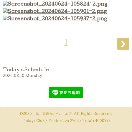
1
Today's Schedule
2026.08.10 Monday
©2026
（株）高崎カレーム 本店
. All Rights Reserved.
Today:
3062
/ Yesterday:
2762
/ Total:
4000772