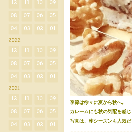
12
11
10
09
08
07
06
05
04
03
02
01
2022
12
11
10
09
08
07
06
05
04
03
02
01
2021
12
11
10
09
季節は徐々に夏から秋へ。
08
07
06
05
カレームにも秋の気配を感じ
写真は、昨シーズンも人気だ
04
03
02
01