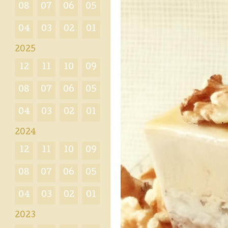
08
07
06
05
04
03
02
01
2025
12
11
10
09
08
07
06
05
04
03
02
01
2024
12
11
10
09
08
07
06
05
04
03
02
01
2023