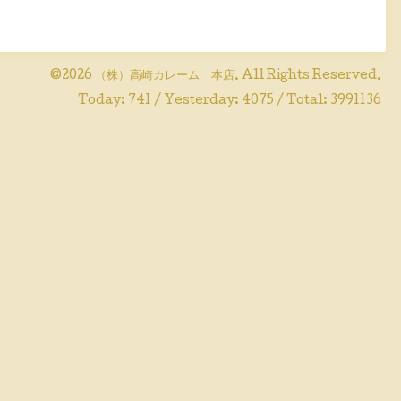
©2026
（株）高崎カレーム 本店
. All Rights Reserved.
Today:
741
/ Yesterday:
4075
/ Total:
3991136