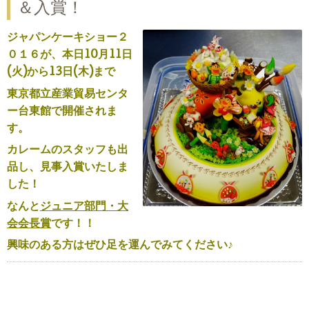
＆入賞！
ジャパンケーキショー２
０１６が、本日10月11日
(火)から13日(木)まで
東京都立産業貿易センタ
ー台東館で開催されま
す。
カレームのスタッフも出
品し、見事入賞いたしま
した！
なんと
ジュニア部門・大
会会長賞
です！！
興味のある方はぜひ足を運んでみてください♪