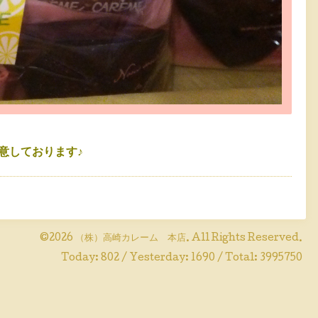
意しております♪
©2026
（株）高崎カレーム 本店
. All Rights Reserved.
Today:
802
/ Yesterday:
1690
/ Total:
3995750