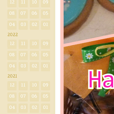
12
11
10
09
08
07
06
05
04
03
02
01
2022
12
11
10
09
08
07
06
05
04
03
02
01
2021
12
11
10
09
08
07
06
05
04
03
02
01