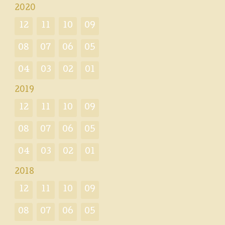
2020
12
11
10
09
08
07
06
05
04
03
02
01
2019
12
11
10
09
08
07
06
05
04
03
02
01
2018
12
11
10
09
08
07
06
05