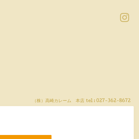
（株）高崎カレーム 本店
tel :
027-362-8672