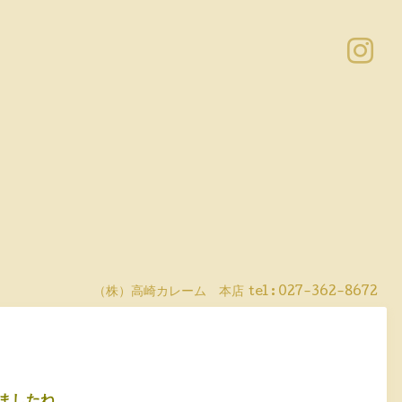
（株）高崎カレーム 本店
tel :
027-362-8672
ましたね。