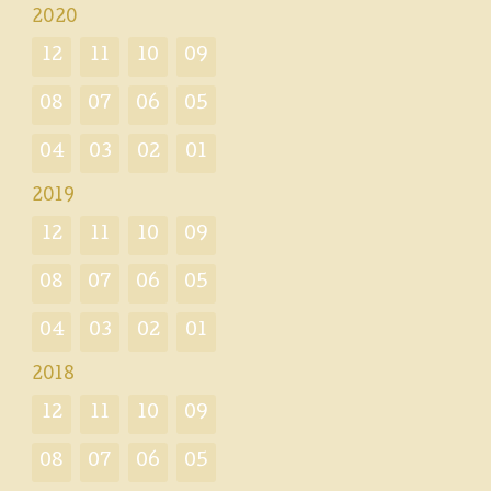
2020
12
11
10
09
08
07
06
05
04
03
02
01
2019
12
11
10
09
08
07
06
05
04
03
02
01
2018
12
11
10
09
08
07
06
05