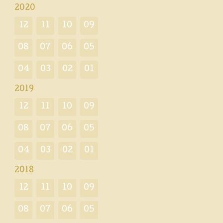
2020
12
11
10
09
08
07
06
05
04
03
02
01
2019
12
11
10
09
08
07
06
05
04
03
02
01
2018
12
11
10
09
08
07
06
05