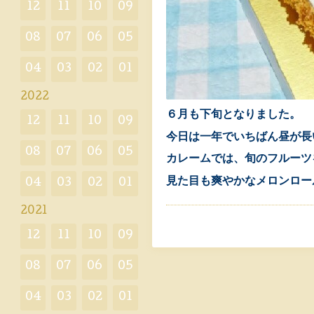
12
11
10
09
08
07
06
05
04
03
02
01
2022
６月も下旬となりました。
12
11
10
09
今日は一年でいちばん昼が長
08
07
06
05
カレームでは、旬のフルーツ
見た目も爽やかなメロンロー
04
03
02
01
2021
12
11
10
09
08
07
06
05
04
03
02
01