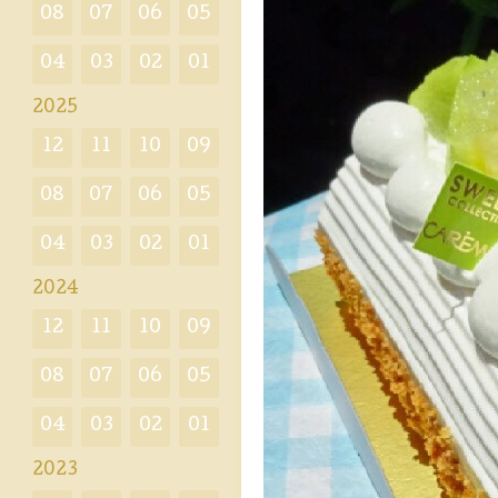
08
07
06
05
04
03
02
01
2025
12
11
10
09
08
07
06
05
04
03
02
01
2024
12
11
10
09
08
07
06
05
04
03
02
01
2023