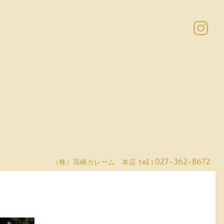
（株）高崎カレーム 本店
tel :
027-362-8672