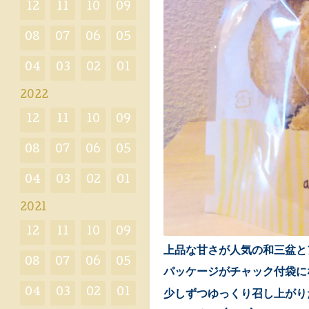
12
11
10
09
08
07
06
05
04
03
02
01
2022
12
11
10
09
08
07
06
05
04
03
02
01
2021
12
11
10
09
上品な甘さが人気の和三盆と
08
07
06
05
パッケージがチャック付袋に
04
03
02
01
少しずつゆっくり召し上がり