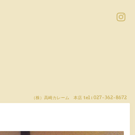
（株）高崎カレーム 本店
tel :
027-362-8672