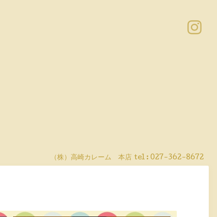
（株）高崎カレーム 本店
tel :
027-362-8672