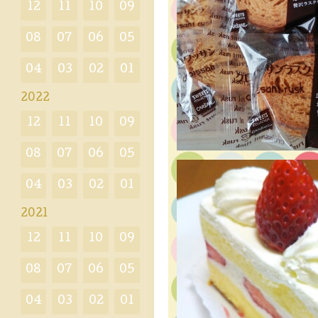
12
11
10
09
08
07
06
05
04
03
02
01
2022
12
11
10
09
08
07
06
05
04
03
02
01
2021
12
11
10
09
08
07
06
05
04
03
02
01