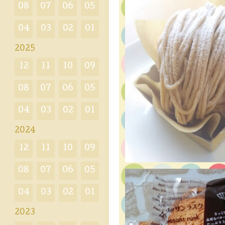
08
07
06
05
04
03
02
01
2025
12
11
10
09
08
07
06
05
04
03
02
01
2024
12
11
10
09
08
07
06
05
04
03
02
01
2023