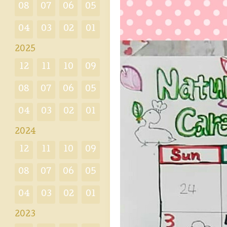
08
07
06
05
04
03
02
01
2025
12
11
10
09
08
07
06
05
04
03
02
01
2024
12
11
10
09
08
07
06
05
04
03
02
01
2023