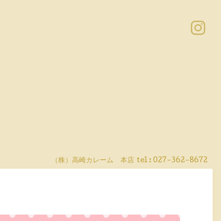
（株）高崎カレーム 本店
tel :
027-362-8672