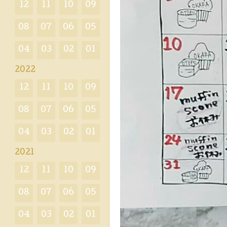
12
11
10
09
08
07
06
05
04
03
02
01
2022
12
11
10
09
08
07
06
05
04
03
02
01
2021
12
11
10
09
08
07
06
05
04
03
02
01