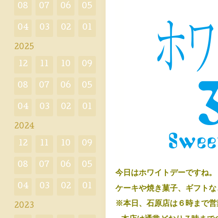
08
07
06
05
04
03
02
01
2025
12
11
10
09
08
07
06
05
04
03
02
01
2024
12
11
10
09
08
07
06
05
今日はホワイトデーですね。
04
03
02
01
ケーキや焼き菓子、ギフトな
※本日、
石原店は６時まで営
2023