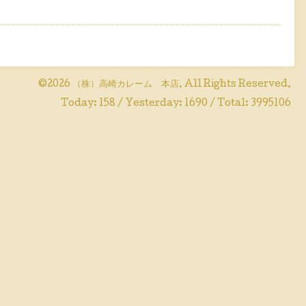
©2026
（株）高崎カレーム 本店
. All Rights Reserved.
Today:
158
/ Yesterday:
1690
/ Total:
3995106