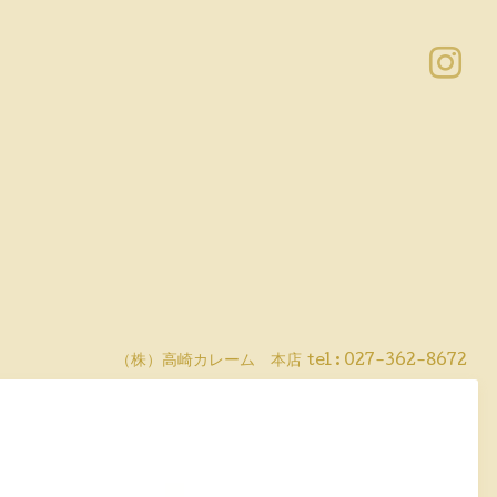
（株）高崎カレーム 本店
tel :
027-362-8672