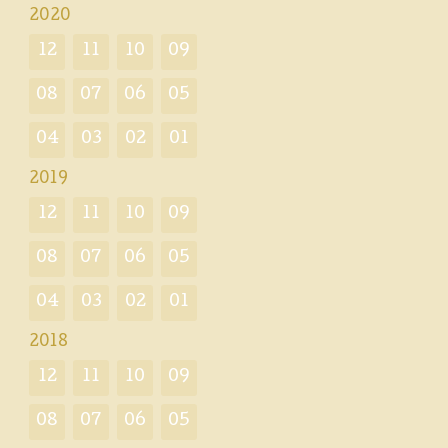
2020
12
11
10
09
08
07
06
05
04
03
02
01
2019
12
11
10
09
08
07
06
05
04
03
02
01
2018
12
11
10
09
08
07
06
05