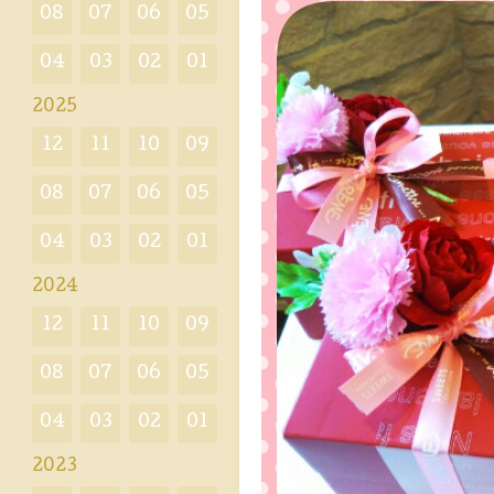
08
07
06
05
04
03
02
01
2025
12
11
10
09
08
07
06
05
04
03
02
01
2024
12
11
10
09
08
07
06
05
04
03
02
01
2023