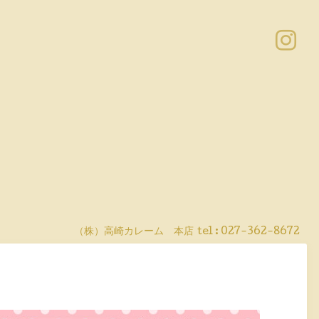
（株）高崎カレーム 本店
tel :
027-362-8672