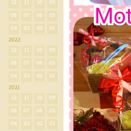
12
11
10
09
08
07
06
05
04
03
02
01
2022
12
11
10
09
08
07
06
05
04
03
02
01
2021
12
11
10
09
08
07
06
05
04
03
02
01