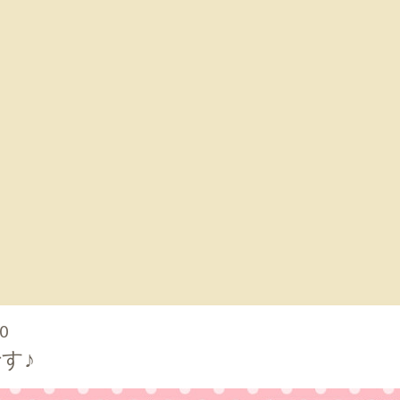
00
す♪