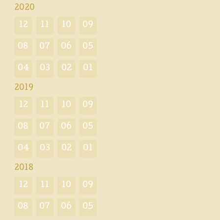
2020
12
11
10
09
08
07
06
05
04
03
02
01
2019
12
11
10
09
08
07
06
05
04
03
02
01
2018
12
11
10
09
08
07
06
05