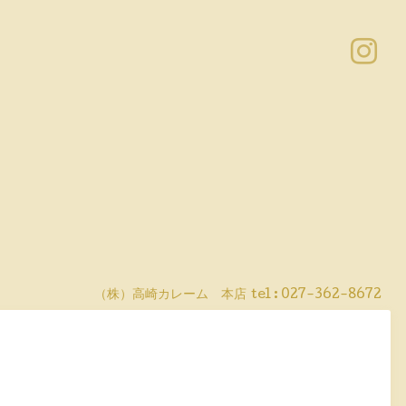
（株）高崎カレーム 本店
tel :
027-362-8672