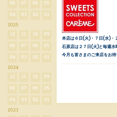
08
07
06
05
04
03
02
01
2025
12
11
10
09
本店は６日(火)・７日(水)
08
07
06
05
石原店は２７日(火)と毎週
今月も皆さまのご来店をお待
04
03
02
01
2024
12
11
10
09
08
07
06
05
04
03
02
01
2023