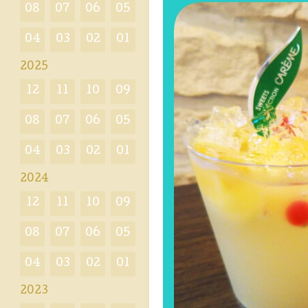
08
07
06
05
04
03
02
01
2025
12
11
10
09
08
07
06
05
04
03
02
01
2024
12
11
10
09
08
07
06
05
04
03
02
01
2023