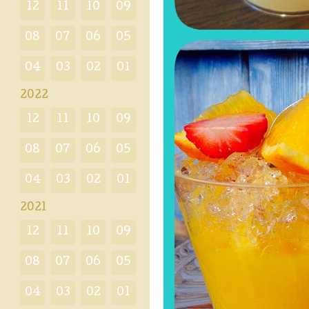
12
11
10
09
08
07
06
05
04
03
02
01
2022
12
11
10
09
08
07
06
05
04
03
02
01
2021
12
11
10
09
08
07
06
05
04
03
02
01