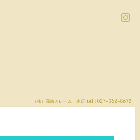
（株）高崎カレーム 本店
tel :
027-362-8672