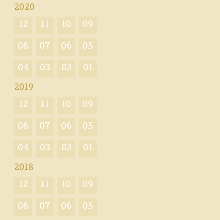
2020
12
11
10
09
08
07
06
05
04
03
02
01
2019
12
11
10
09
08
07
06
05
04
03
02
01
2018
12
11
10
09
08
07
06
05