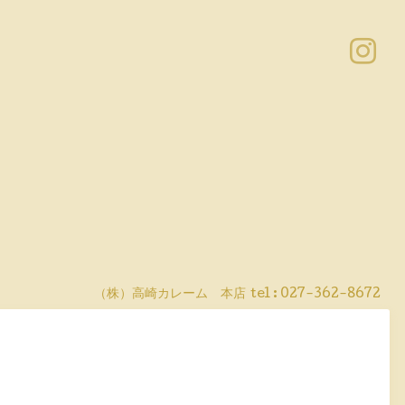
（株）高崎カレーム 本店
tel :
027-362-8672