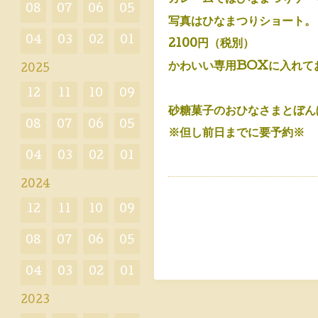
08
07
06
05
写真はひなまつりショート。
04
03
02
01
21
00円（税別）
かわいい専用BOXに入れて
2025
12
11
10
09
砂糖菓子のおひなさまとぼん
08
07
06
05
※但し前日までに要予約※
04
03
02
01
2024
12
11
10
09
08
07
06
05
04
03
02
01
2023