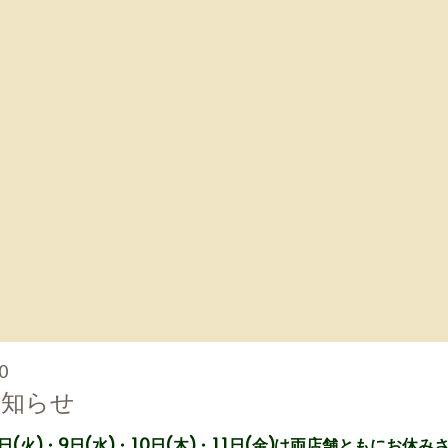
0
お知らせ
・8日(火)・9日(水)・10日(木)・11日(金)は両店舗ともにお