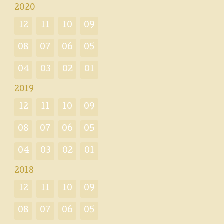
2020
12
11
10
09
08
07
06
05
04
03
02
01
2019
12
11
10
09
08
07
06
05
04
03
02
01
2018
12
11
10
09
08
07
06
05