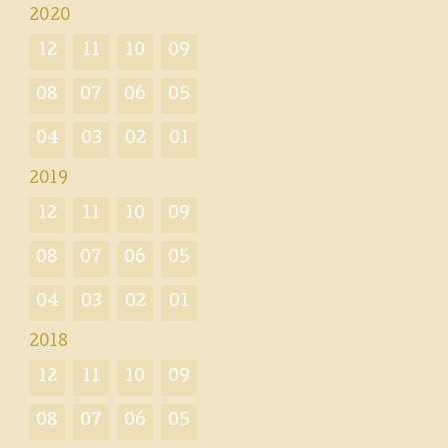
2020
12
11
10
09
08
07
06
05
04
03
02
01
2019
12
11
10
09
08
07
06
05
04
03
02
01
2018
12
11
10
09
08
07
06
05