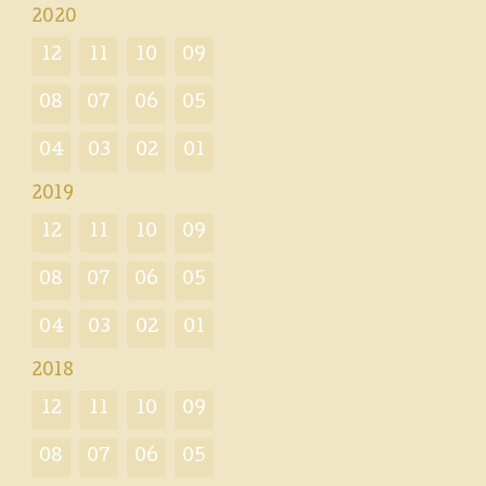
2020
12
11
10
09
08
07
06
05
04
03
02
01
2019
12
11
10
09
08
07
06
05
04
03
02
01
2018
12
11
10
09
08
07
06
05