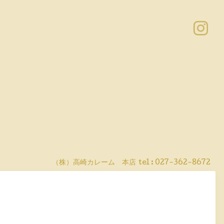
（株）高崎カレーム 本店
tel :
027-362-8672