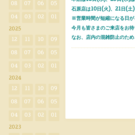
08
07
06
05
石原店は10日(火)、21日
04
03
02
01
※営業時間が短縮になる日が
今月も皆さまのご来店をお待
2025
なお、店内の混雑防止のため
12
11
10
09
08
07
06
05
04
03
02
01
2024
12
11
10
09
08
07
06
05
04
03
02
01
2023