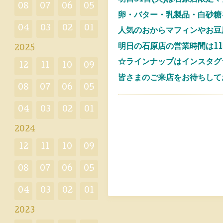
08
07
06
05
卵・バター・乳製品・白砂糖
04
03
02
01
人気のおからマフィンやお豆
明日の石原店の営業時間は11
2025
☆ラインナップはインスタグ
12
11
10
09
皆さまのご来店をお待ちして
08
07
06
05
04
03
02
01
2024
12
11
10
09
08
07
06
05
04
03
02
01
2023