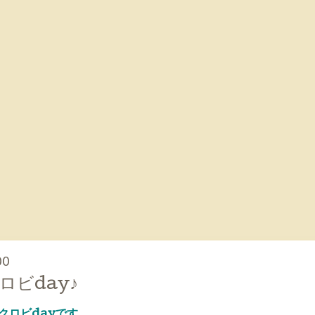
00
ロビday♪
マクロビdayです。