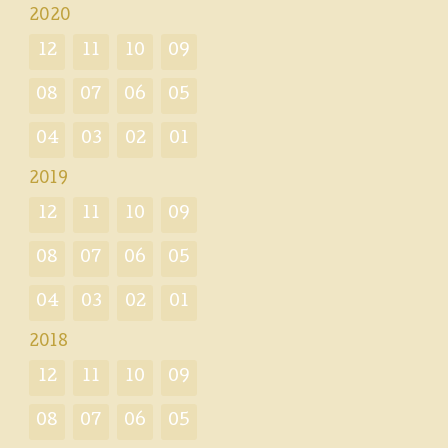
2020
12
11
10
09
08
07
06
05
04
03
02
01
2019
12
11
10
09
08
07
06
05
04
03
02
01
2018
12
11
10
09
08
07
06
05