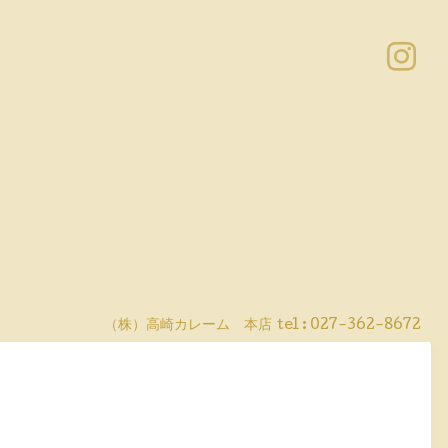
（株）高崎カレーム 本店
tel :
027-362-8672