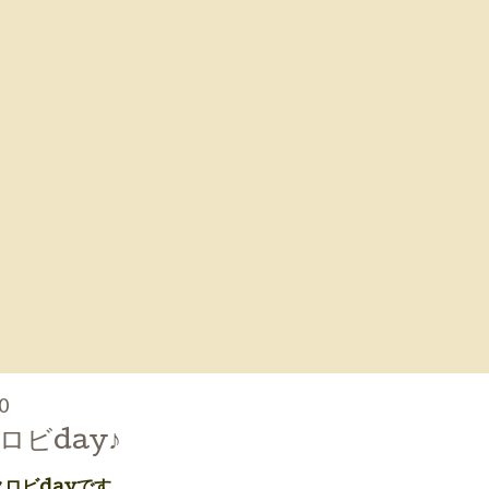
0
ロビday♪
クロビdayです。