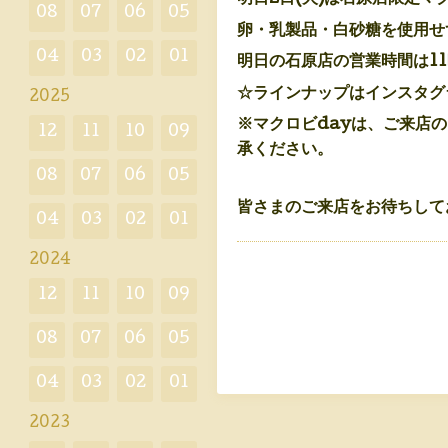
08
07
06
05
卵・乳製品・白砂糖を使用せ
04
03
02
01
明日の石原店の営業時間は1
☆ラインナップはインスタグ
2025
※マクロビdayは、
ご来店の
12
11
10
09
承ください。
08
07
06
05
皆さまのご来店をお待ちして
04
03
02
01
2024
12
11
10
09
08
07
06
05
04
03
02
01
2023