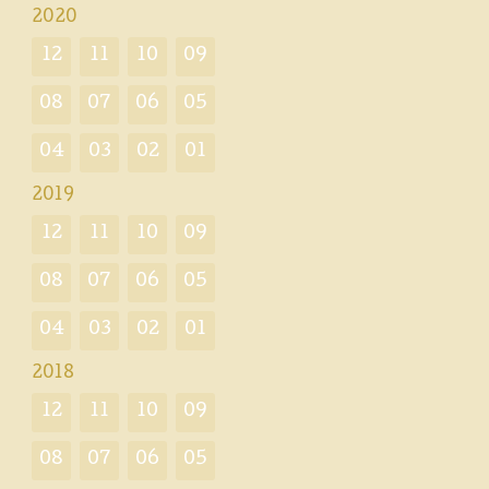
2020
12
11
10
09
08
07
06
05
04
03
02
01
2019
12
11
10
09
08
07
06
05
04
03
02
01
2018
12
11
10
09
08
07
06
05