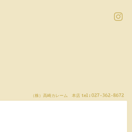
（株）高崎カレーム 本店
tel :
027-362-8672