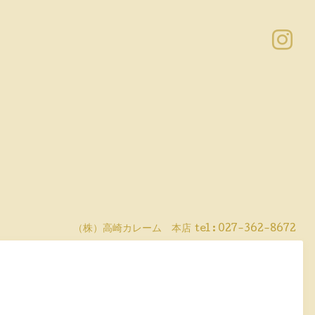
（株）高崎カレーム 本店
tel :
027-362-8672