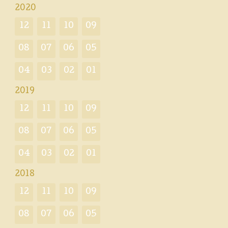
2020
12
11
10
09
08
07
06
05
04
03
02
01
2019
12
11
10
09
08
07
06
05
04
03
02
01
2018
12
11
10
09
08
07
06
05