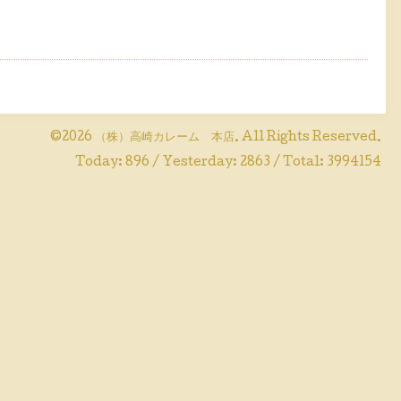
©2026
（株）高崎カレーム 本店
. All Rights Reserved.
Today:
896
/ Yesterday:
2863
/ Total:
3994154