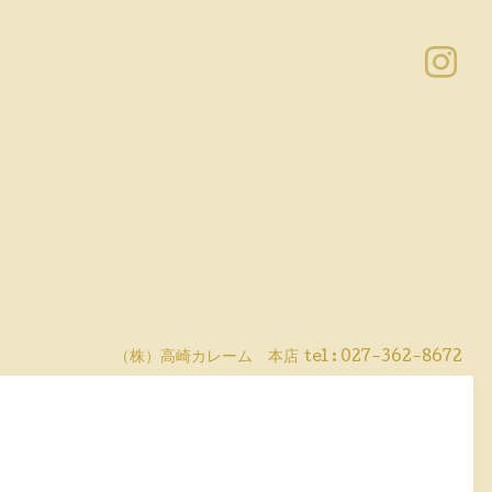
（株）高崎カレーム 本店
tel :
027-362-8672