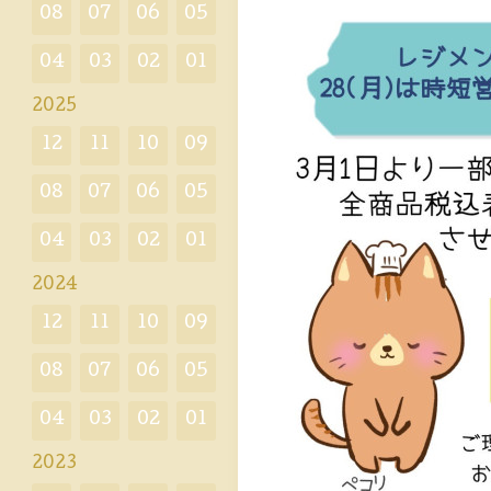
08
07
06
05
04
03
02
01
2025
12
11
10
09
08
07
06
05
04
03
02
01
2024
12
11
10
09
08
07
06
05
04
03
02
01
2023