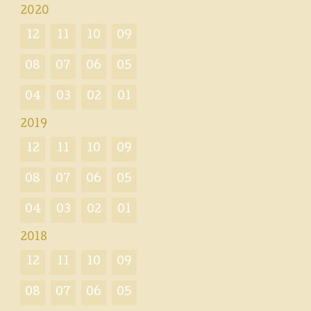
2020
12
11
10
09
08
07
06
05
04
03
02
01
2019
12
11
10
09
08
07
06
05
04
03
02
01
2018
12
11
10
09
08
07
06
05