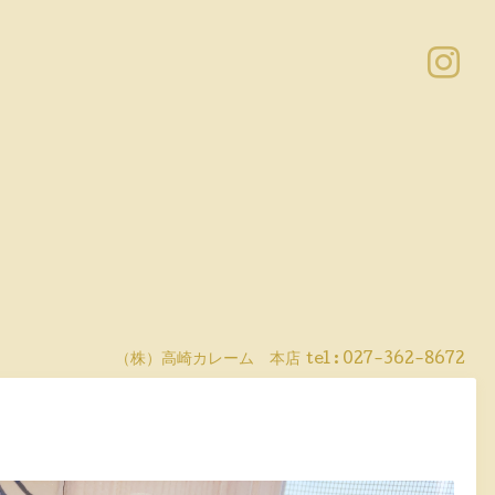
（株）高崎カレーム 本店
tel :
027-362-8672