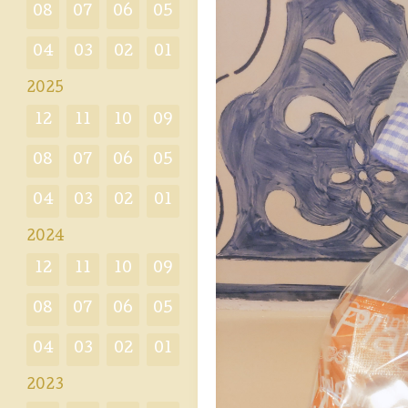
08
07
06
05
04
03
02
01
2025
12
11
10
09
08
07
06
05
04
03
02
01
2024
12
11
10
09
08
07
06
05
04
03
02
01
2023