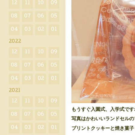
12
11
10
09
08
07
06
05
04
03
02
01
2022
12
11
10
09
08
07
06
05
04
03
02
01
2021
12
11
10
09
もうすぐ入園式、入学式です
08
07
06
05
写真はかわいいランドセルの
04
03
02
01
プリントクッキーと焼き菓子