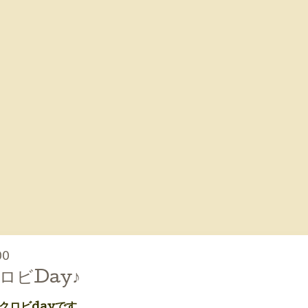
00
ロビDay♪
マクロビdayです。