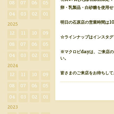
08
07
06
05
卵・乳製品・白砂糖を使用せ
04
03
02
01
明日の石原店の営業時間は1
2025
12
11
10
09
☆ラインナップはインスタグ
08
07
06
05
※マクロビdayは、ご来店
04
03
02
01
い。
2024
皆さまのご来店をお待ちして
12
11
10
09
08
07
06
05
04
03
02
01
2023