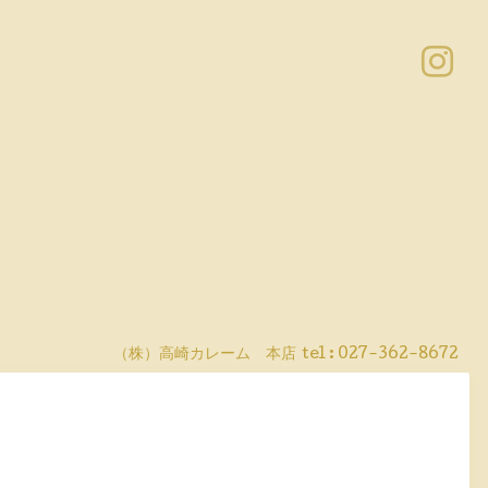
（株）高崎カレーム 本店
tel :
027-362-8672