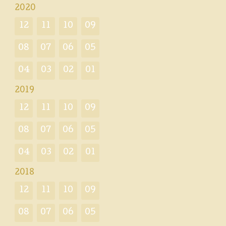
2020
12
11
10
09
08
07
06
05
04
03
02
01
2019
12
11
10
09
08
07
06
05
04
03
02
01
2018
12
11
10
09
08
07
06
05