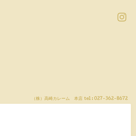
（株）高崎カレーム 本店
tel :
027-362-8672