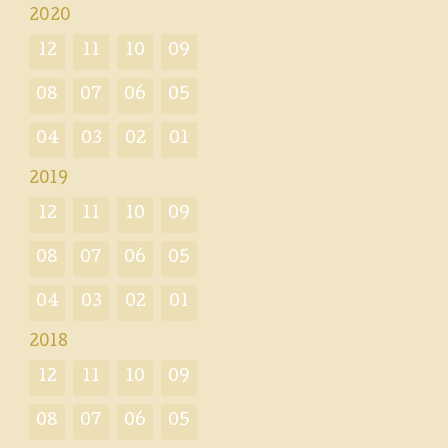
2020
12
11
10
09
08
07
06
05
04
03
02
01
2019
12
11
10
09
08
07
06
05
04
03
02
01
2018
12
11
10
09
08
07
06
05