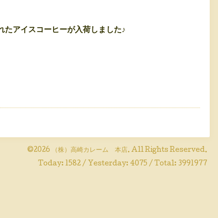
れたアイスコーヒーが入荷しました♪
©2026
（株）高崎カレーム 本店
. All Rights Reserved.
Today:
1582
/ Yesterday:
4075
/ Total:
3991977