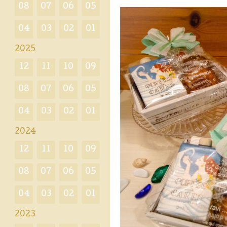
08
07
06
05
04
03
02
01
2025
12
11
10
09
08
07
06
05
04
03
02
01
2024
12
11
10
09
08
07
06
05
04
03
02
01
2023