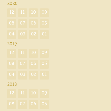
2020
12
11
10
09
08
07
06
05
04
03
02
01
2019
12
11
10
09
08
07
06
05
04
03
02
01
2018
12
11
10
09
08
07
06
05