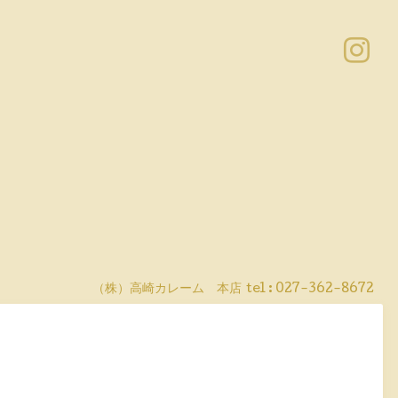
（株）高崎カレーム 本店
tel :
027-362-8672