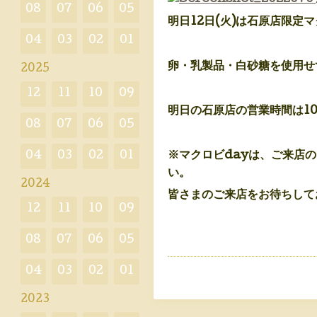
08
07
06
05
明日12日(火)は石原店限定
04
03
02
01
卵・乳製品・白砂糖を使用せ
2025
12
11
10
09
明日の石原店の営業時間は1
08
07
06
05
※マクロビdayは、ご来店
04
03
02
01
い。
2024
皆さまのご来店をお待ちして
12
11
10
09
08
07
06
05
04
03
02
01
2023