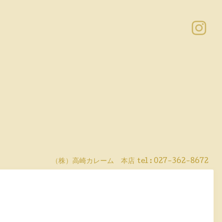
（株）高崎カレーム 本店
tel :
027-362-8672