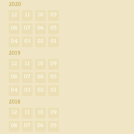
2020
12
11
10
09
08
07
06
05
04
03
02
01
2019
12
11
10
09
08
07
06
05
04
03
02
01
2018
12
11
10
09
08
07
06
05