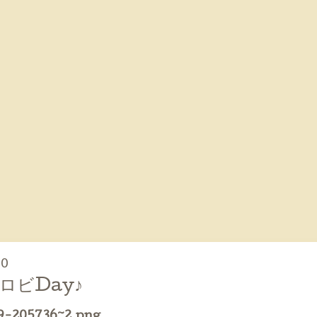
00
ロビDay♪