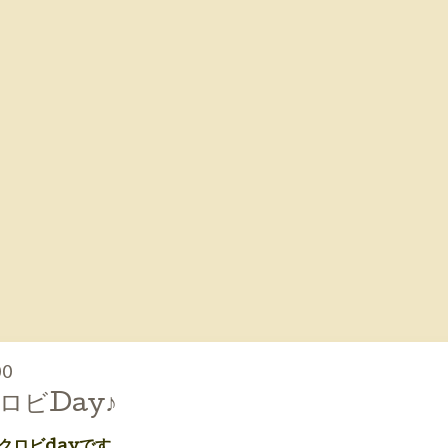
00
ロビDay♪
マクロビdayです。