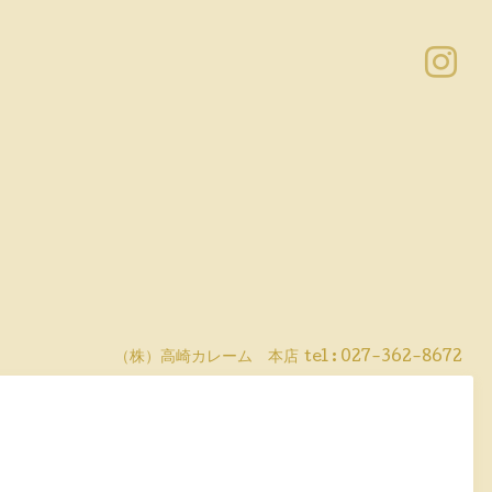
（株）高崎カレーム 本店
tel :
027-362-8672