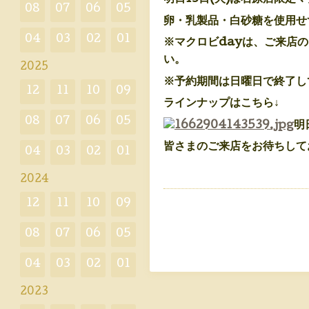
08
07
06
05
卵・乳製品・白砂糖を使用せ
04
03
02
01
※マクロビdayは、ご来店
い。
2025
※予約期間は日曜日で終了し
12
11
10
09
ラインナップはこちら↓
08
07
06
05
明
皆さまのご来店をお待ちして
04
03
02
01
2024
12
11
10
09
08
07
06
05
04
03
02
01
2023