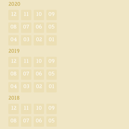
2020
12
11
10
09
08
07
06
05
04
03
02
01
2019
12
11
10
09
08
07
06
05
04
03
02
01
2018
12
11
10
09
08
07
06
05