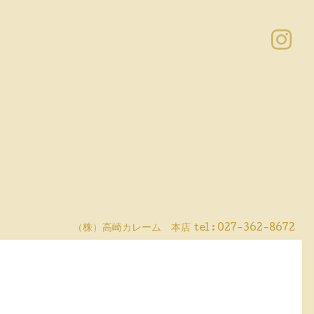
（株）高崎カレーム 本店
tel :
027-362-8672