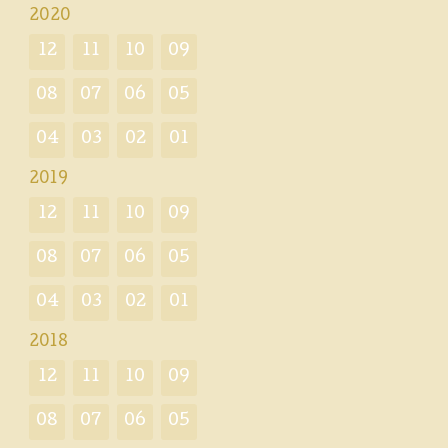
2020
12
11
10
09
08
07
06
05
04
03
02
01
2019
12
11
10
09
08
07
06
05
04
03
02
01
2018
12
11
10
09
08
07
06
05