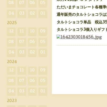
08
07
06
05
ただいまチョコレート各種準
04
03
02
01
通年販売のタルトショコラは
タルトショコラ単品 税込35
2025
タルトショコラ3個入りギフト
12
11
10
09
08
07
06
05
04
03
02
01
2024
12
11
10
09
08
07
06
05
04
03
02
01
2023