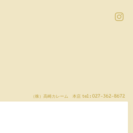
（株）高崎カレーム 本店
tel :
027-362-8672