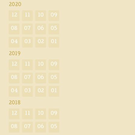
2020
12
11
10
09
08
07
06
05
04
03
02
01
2019
12
11
10
09
08
07
06
05
04
03
02
01
2018
12
11
10
09
08
07
06
05