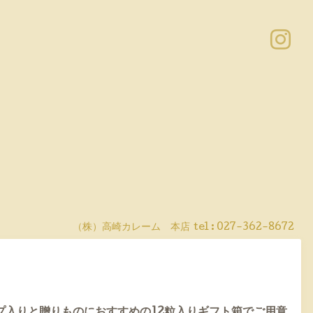
（株）高崎カレーム 本店
tel :
027-362-8672
プ入りと贈りものにおすすめの12粒入りギフト箱でご用意