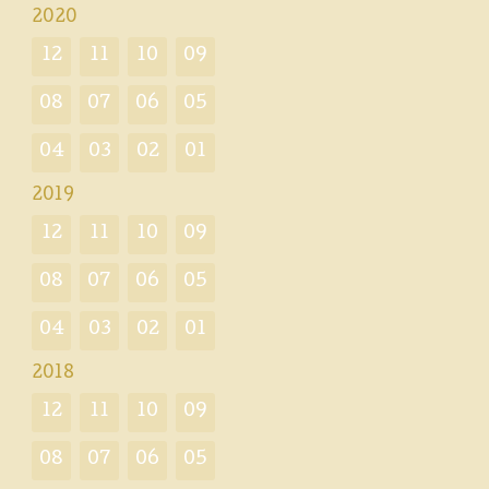
2020
12
11
10
09
08
07
06
05
04
03
02
01
2019
12
11
10
09
08
07
06
05
04
03
02
01
2018
12
11
10
09
08
07
06
05