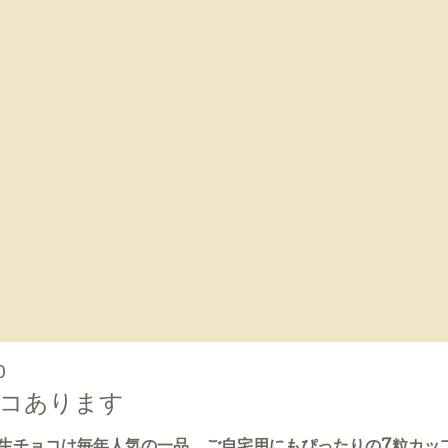
0
ョコあります
生チョコは毎年人気の一品。ご自宅用にもぴったりの7粒カッ