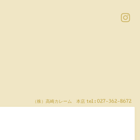
（株）高崎カレーム 本店
tel :
027-362-8672