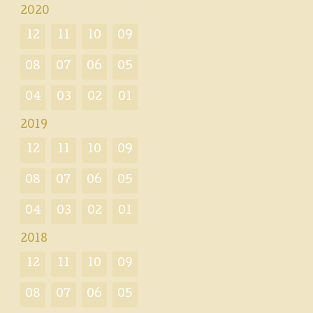
2020
12
11
10
09
08
07
06
05
04
03
02
01
2019
12
11
10
09
08
07
06
05
04
03
02
01
2018
12
11
10
09
08
07
06
05