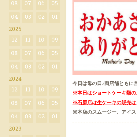
08
07
06
05
04
03
02
01
2025
12
11
10
09
08
07
06
05
04
03
02
01
2024
今日は母の日♪両店舗ともに
12
11
10
09
※本日はショートケーキ類の
※石原店は生ケーキの販売は
08
07
06
05
※本店のスムージー、アイス
04
03
02
01
2023