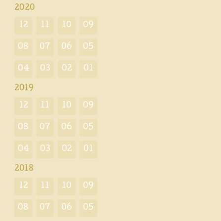
2020
12
11
10
09
08
07
06
05
04
03
02
01
2019
12
11
10
09
08
07
06
05
04
03
02
01
2018
12
11
10
09
08
07
06
05