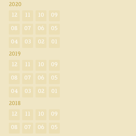
2020
12
11
10
09
08
07
06
05
04
03
02
01
2019
12
11
10
09
08
07
06
05
04
03
02
01
2018
12
11
10
09
08
07
06
05