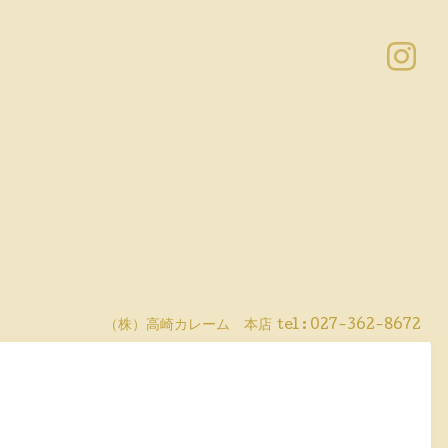
（株）高崎カレーム 本店
tel :
027-362-8672