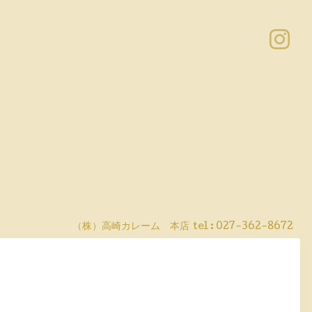
（株）高崎カレーム 本店
tel :
027-362-8672