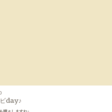
0
day♪
も晴々しますね♪