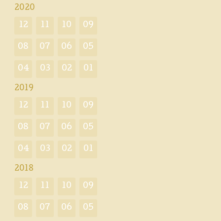
2020
12
11
10
09
08
07
06
05
04
03
02
01
2019
12
11
10
09
08
07
06
05
04
03
02
01
2018
12
11
10
09
08
07
06
05