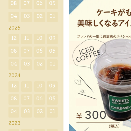
08
07
06
05
04
03
02
01
2025
12
11
10
09
08
07
06
05
04
03
02
01
2024
12
11
10
09
08
07
06
05
04
03
02
01
2023