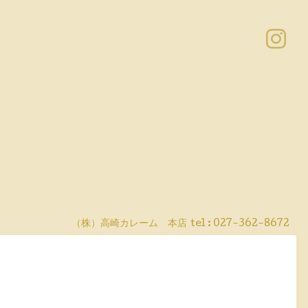
（株）高崎カレーム 本店
tel :
027-362-8672