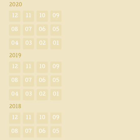
2020
12
11
10
09
08
07
06
05
04
03
02
01
2019
12
11
10
09
08
07
06
05
04
03
02
01
2018
12
11
10
09
08
07
06
05